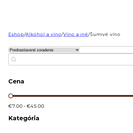
Eshop
/
Alkohol a víno
/
Víno a iné
/
Šumivé víno
FIlter produktov
Search content
Cena
Cena
€7.00 - €45.00
Kategória