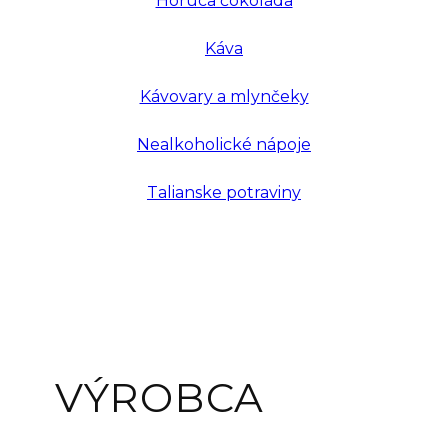
Horúca čokoláda
Káva
Kávovary a mlynčeky
Nealkoholické nápoje
Talianske potraviny
VÝROBCA