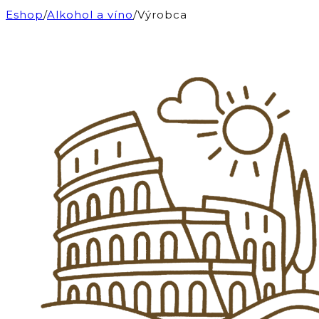
Eshop
/
Alkohol a víno
/
Výrobca