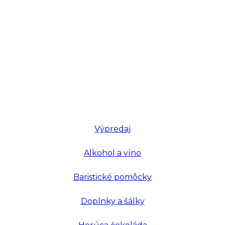
Výpredaj
Alkohol a víno
Baristické pomôcky
Doplnky a šálky