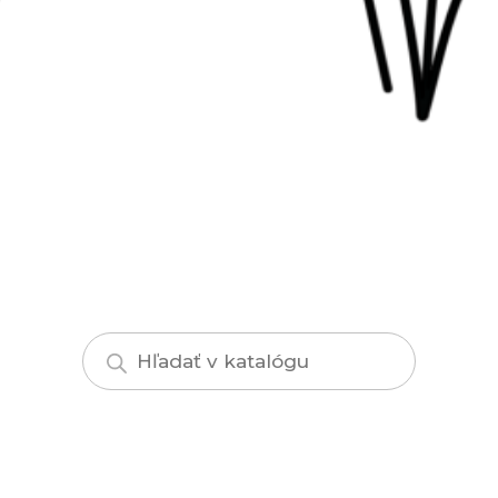
Products
search