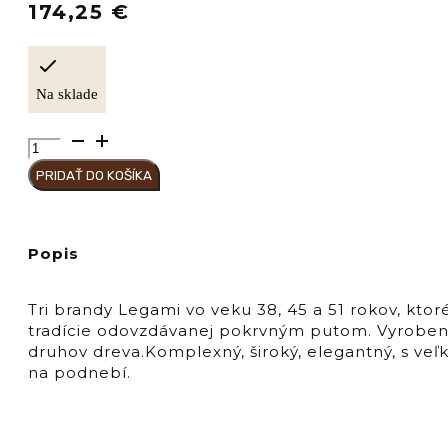
174,25
€
Na sklade
množstvo
BERTA
PRIDAŤ DO KOŠÍKA
Distillerie
BRANDY
LEGAMI
45y
Popis
43%,
wooden
case
Tri brandy Legami vo veku 38, 45 a 51 rokov, ktor
tradície odovzdávanej pokrvným putom. Vyrobené
druhov dreva.Komplexný, široký, elegantný, s ve
na podnebí.