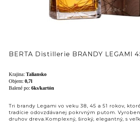
BERTA Distillerie BRANDY LEGAMI 4
Krajina
:
Taliansko
Objem
:
0,7l
Balené po
:
6ks/kartón
Tri brandy Legami vo veku 38, 45 a 51 rokov, ktor
tradície odovzdávanej pokrvným putom. Vyrobené
druhov dreva.Komplexný, široký, elegantný, s v