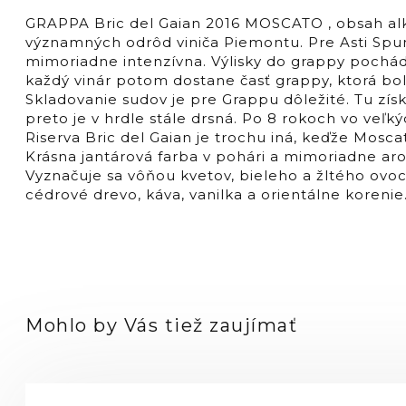
MOSCATO
2016
GRAPPA Bric del Gaian 2016 MOSCATO , obsah alko
43%,
významných odrôd viniča Piemontu. Pre Asti Spu
wooden
mimoriadne intenzívna. Výlisky do grappy pochád
case
každý vinár potom dostane časť grappy, ktorá bola 
Skladovanie sudov je pre Grappu dôležité. Tu získ
preto je v hrdle stále drsná. Po 8 rokoch vo veľk
Riserva Bric del Gaian je trochu iná, keďže Mosca
Krásna jantárová farba v pohári a mimoriadne arom
Vyznačuje sa vôňou kvetov, bieleho a žltého ovo
cédrové drevo, káva, vanilka a orientálne koreni
Mohlo by Vás tiež zaujímať