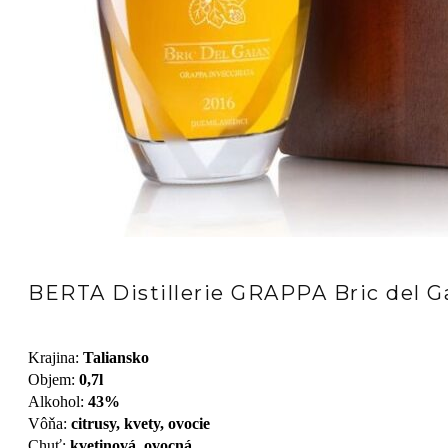
BERTA Distillerie GRAPPA Bric del 
Krajina
:
Taliansko
Objem
:
0,7l
Alkohol
:
43%
Vôňa
:
citrusy, kvety, ovocie
Chuť
:
kvetinová, ovocná