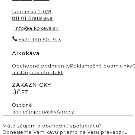
Laurinská 210/8
811 01 Bratislava
info@alkokava.sk
+421 940 501 913
Alkokáva
Obchodné podmienky
Reklamačné podmienky
nás
Doprava
Kontakt
ZÁKAZNÍCKY
ÚČET
Osobné
udaje
Objednávky
Adresy
Máte záujem o obchodnú spoluprácu?
Donesieme Vám kávu priamo na Vašu prevádzku.