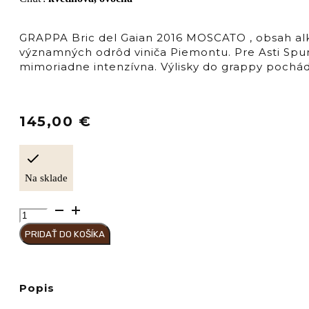
GRAPPA Bric del Gaian 2016 MOSCATO , obsah alko
významných odrôd viniča Piemontu. Pre Asti Spu
mimoriadne intenzívna. Výlisky do grappy pochád
145,00
€
Na sklade
množstvo
BERTA
PRIDAŤ DO KOŠÍKA
Distillerie
GRAPPA
Bric
del
Popis
Gaian