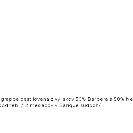
appa destilovaná z výliskov 50% Barbera a 50% Neb
podnebí /12 mesiacov v Barique sudoch/.