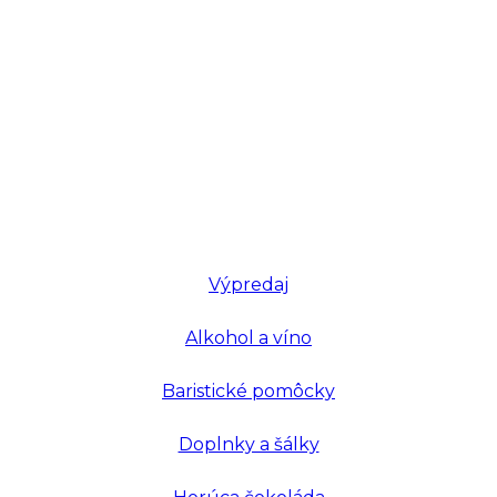
Výpredaj
Alkohol a víno
Baristické pomôcky
Doplnky a šálky