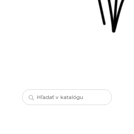
Products
search