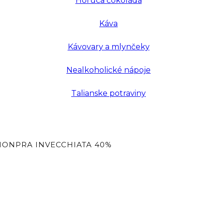
Horúca čokoláda
Káva
Kávovary a mlynčeky
Nealkoholické nápoje
Talianske potraviny
A MONPRA INVECCHIATA 40%