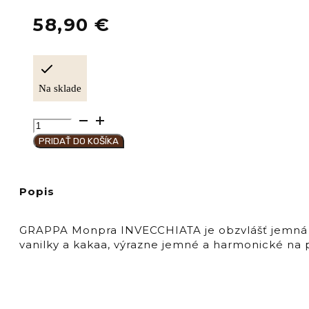
58,90
€
Na sklade
množstvo
BERTA
PRIDAŤ DO KOŠÍKA
Distillerie
GRAPPA
MONPRA
Popis
INVECCHIATA
40%
GRAPPA Monpra INVECCHIATA je obzvlášť jemná gr
vanilky a kakaa, výrazne jemné a harmonické na 