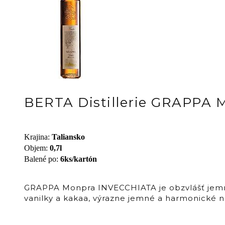
BERTA Distillerie GRAPP
Krajina
:
Taliansko
Objem
:
0,7l
Balené po
:
6ks/kartón
GRAPPA Monpra INVECCHIATA je obzvlášť jemná 
vanilky a kakaa, výrazne jemné a harmonické n