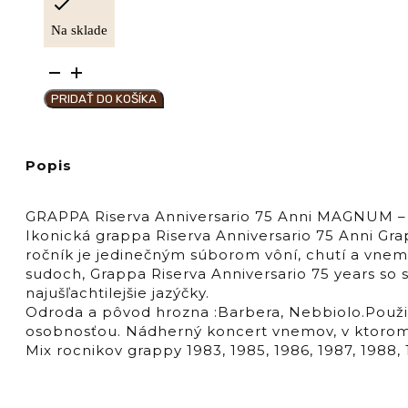
Na sklade
množstvo
BERTA
PRIDAŤ DO KOŠÍKA
Distillerie
GRAPPA
Riserva
Popis
Anniversario
75
Anni
GRAPPA Riserva Anniversario 75 Anni MAGNUM – 15
MAGNUM
Ikonická grappa Riserva Anniversario 75 Anni G
43%,
ročník je jedinečným súborom vôní, chutí a vnemo
wooden
sudoch, Grappa Riserva Anniversario 75 years so 
case
najušľachtilejšie jazýčky.
Odroda a pôvod hrozna :Barbera, Nebbiolo.Použi
osobnosťou. Nádherný koncert vnemov, v ktorom 
Mix rocnikov grappy 1983, 1985, 1986, 1987, 1988, 