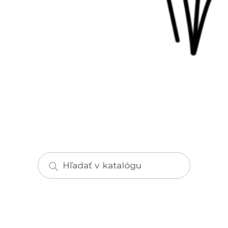
Products
search