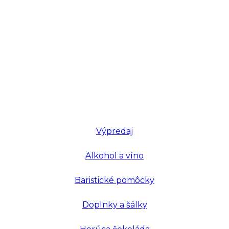
Výpredaj
Alkohol a víno
Baristické pomôcky
Doplnky a šálky