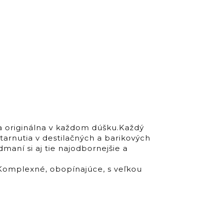
a originálna v každom dúšku.Každý
tarnutia v destilačných a barikových
aní si aj tie najodbornejšie a
:Komplexné, obopínajúce, s veľkou