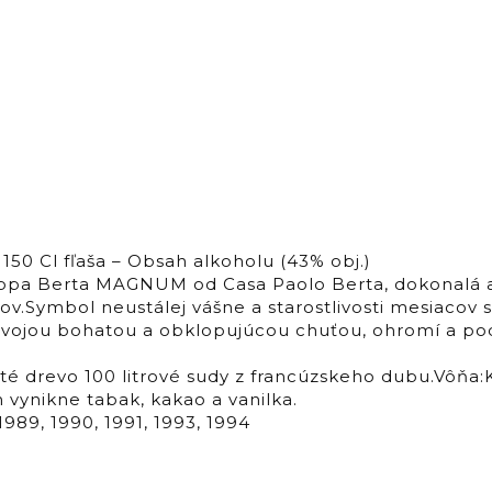
0 Cl fľaša – Obsah alkoholu (43% obj.)
rappa Berta MAGNUM od Casa Paolo Berta, dokonalá 
v.Symbol neustálej vášne a starostlivosti mesiacov s
svojou bohatou a obklopujúcou chuťou, ohromí a podm
té drevo 100 litrové sudy z francúzskeho dubu.Vôňa
vynikne tabak, kakao a vanilka.
1989, 1990, 1991, 1993, 1994