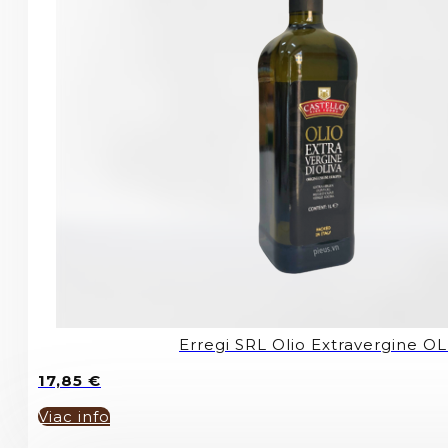
Erregi SRL Olio Extravergine OL
17,85
€
Viac info