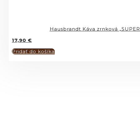
Hausbrandt Káva zrnková „SUPER
17,90
€
Pridať do košíka