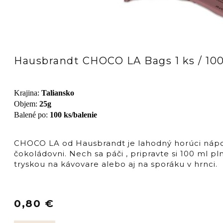
Hausbrandt CHOCO LA Bags 1 ks / 10
Krajina
:
Taliansko
Objem
:
25g
Balené po
:
100 ks/balenie
CHOCO LA od Hausbrandt je lahodný horúci nápoj
čokoládovni. Nech sa páči , pripravte si 100 ml 
tryskou na kávovare alebo aj na sporáku v hrnci.
0,80
€