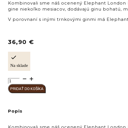
Kombinovali sme náš ocenený Elephant London Dr
gine niekoľko mesiacov, dodávajú ginu bohatú, mi
V porovnaní s inými trnkovými ginmi má Elephant 
36,90
€
Na sklade
množstvo
Compagnia
PRIDAŤ DO KOŠÍKA
dei
CARAIBI
GIN
ELEPHANT
Popis
Sloe
35%
Kombinovali sme náš ocenený Elephant London Dr