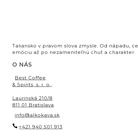
Taliansko v pravom slova zmysle. Od nápadu, c
emóciu až po nezameniteľnú chuť a charakter.
O NÁS
Best Coffee
& Spirits, s. r. o.,
Laurinská 210/8
811 01 Bratislava
info@alkokava.sk
+421 940 501 913