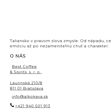
Taliansko v pravom slova zmysle. Od nápadu, c
emóciu až po nezameniteľnú chuť a charakter.
O NÁS
Best Coffee
& Spirits, s. r. o.,
Laurinská 210/8
811 01 Bratislava
info@alkokava.sk
+421 940 501 913