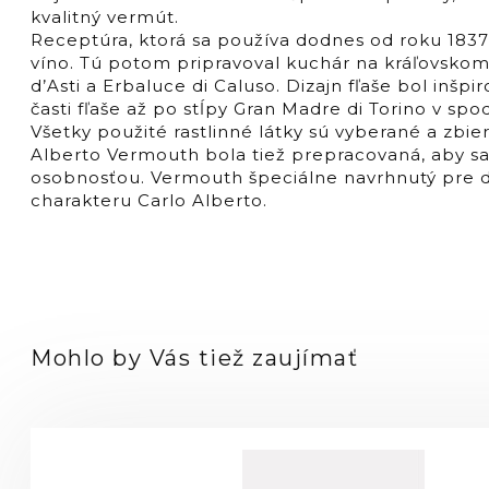
kvalitný vermút.
Receptúra, ktorá sa používa dodnes od roku 1837
víno. Tú potom pripravoval kuchár na kráľovskom
d’Asti a Erbaluce di Caluso. Dizajn fľaše bol inšp
časti fľaše až po stĺpy Gran Madre di Torino v spod
Všetky použité rastlinné látky sú vyberané a zbie
Alberto Vermouth bola tiež prepracovaná, aby sa v
osobnosťou. Vermouth špeciálne navrhnutý pre do
charakteru Carlo Alberto.
Mohlo by Vás tiež zaujímať