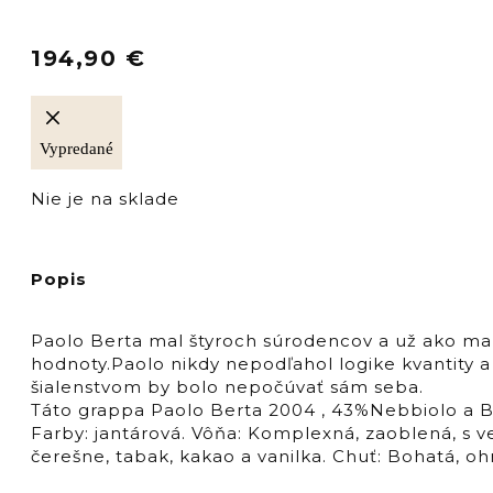
194,90
€
Vypredané
Nie je na sklade
Popis
Paolo Berta mal štyroch súrodencov a už ako malý
hodnoty.Paolo nikdy nepodľahol logike kvantity a
šialenstvom by bolo nepočúvať sám seba.
Táto grappa Paolo Berta 2004 , 43%Nebbiolo a Ba
Farby: jantárová. Vôňa: Komplexná, zaoblená, s 
čerešne, tabak, kakao a vanilka. Chuť: Bohatá, 