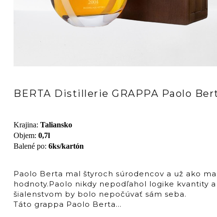
BERTA Distillerie GRAPPA Paolo Ber
Krajina
:
Taliansko
Objem
:
0,7l
Balené po
:
6ks/kartón
Paolo Berta mal štyroch súrodencov a už ako malý
hodnoty.Paolo nikdy nepodľahol logike kvantity a
šialenstvom by bolo nepočúvať sám seba.
Táto grappa Paolo Berta…