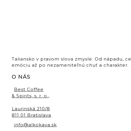
Taliansko v pravom slova zmysle. Od nápadu, c
emóciu až po nezameniteľnú chuť a charakter.
O NÁS
Best Coffee
& Spirits, s. r. o.,
Laurinská 210/8
811 01 Bratislava
info@alkokava.sk