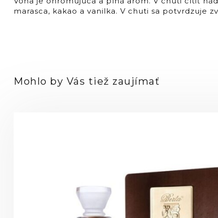
Vôňa je ohromujúca a plná aróm. V chuti cítiť ná
marasca, kakao a vanilka. V chuti sa potvrdzuje z
Mohlo by Vás tiež zaujímať