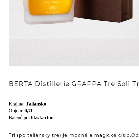
BERTA Distillerie GRAPPA Tre Soli T
Krajina
:
Taliansko
Objem
:
0,7l
Balené po
:
6ks/kartón
Tri (po taliansky tre) je mocné a magické číslo.O