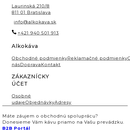
Laurinská 210/8
811 01 Bratislava
info@alkokava.sk
+421 940 501 913
Alkokáva
Obchodné podmienky
Reklamačné podmienky
nás
Doprava
Kontakt
ZÁKAZNÍCKY
ÚČET
Osobné
udaje
Objednávky
Adresy
Máte záujem o obchodnú spoluprácu?
Donesieme Vám kávu priamo na Vašu prevádzku.
B2B Portál