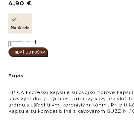
4,90
€
Na sklade
množstvo
Hausbrandt
PRIDAŤ DO KOŠÍKA
Káva
kapsule
"ESPRESSO"
EPICA
Popis
EPICA Espresso kapsule sú dvojkomorové kapsule
kávy.Výhodou je rýchlosť prípravy kávy len vlož
arómu s ušľachtilými korenistými tónmi. Pri pití 
Kapsule sú kompatibilné s kávovarom GUZZINI.10k