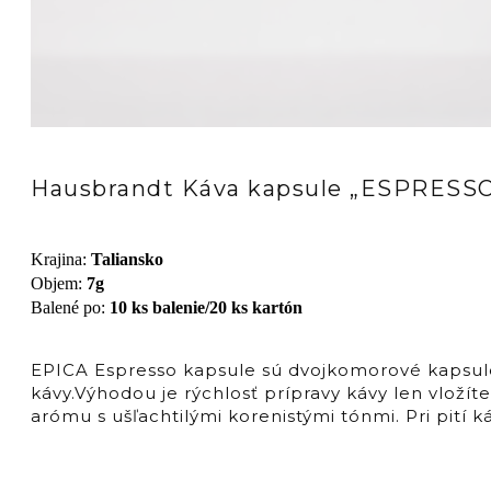
Hausbrandt Káva kapsule „ESPRESS
Krajina
:
Taliansko
Objem
:
7g
Balené po
:
10 ks balenie/20 ks kartón
EPICA Espresso kapsule sú dvojkomorové kapsule
kávy.Výhodou je rýchlosť prípravy kávy len vlož
arómu s ušľachtilými korenistými tónmi. Pri pití