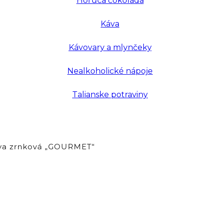
Horúca čokoláda
Káva
Kávovary a mlynčeky
Nealkoholické nápoje
Talianske potraviny
va zrnková „GOURMET“