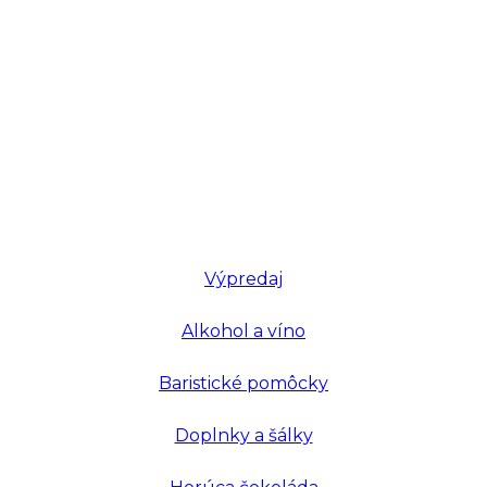
Výpredaj
Alkohol a víno
Baristické pomôcky
Doplnky a šálky