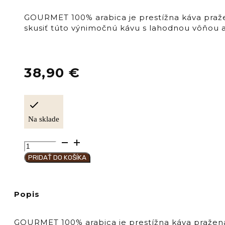
GOURMET 100% arabica je prestížna káva praže
skusiť túto výnimočnú kávu s lahodnou vôňou a
38,90
€
Na sklade
množstvo
Hausbrandt
PRIDAŤ DO KOŠÍKA
Káva
zrnková
"GOURMET"
Popis
GOURMET 100% arabica je prestížna káva pražená 