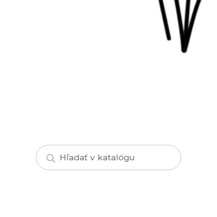
Products
search