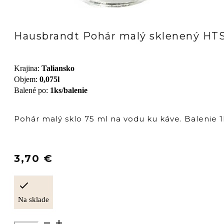
Hausbrandt Pohár malý sklenený HTS
Krajina
:
Taliansko
Objem
:
0,075l
Balené po
:
1ks/balenie
Pohár malý sklo 75 ml na vodu ku káve. Balenie 1
3,70
€
Na sklade
množstvo