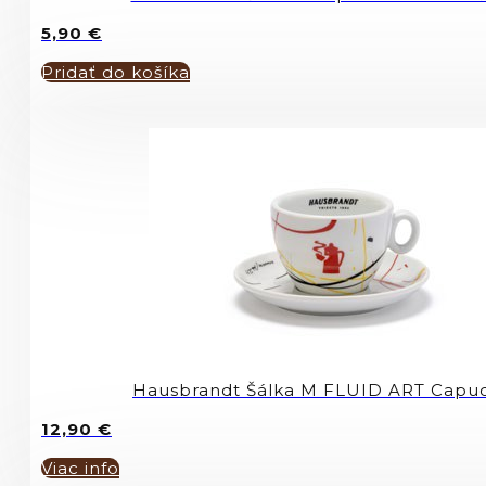
5,90
€
Pridať do košíka
Hausbrandt Šálka M FLUID ART Capuc
12,90
€
Viac info