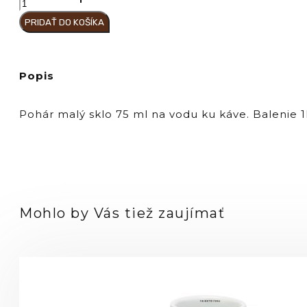
Hausbrandt
PRIDAŤ DO KOŠÍKA
Pohár
malý
sklenený
HTS
Popis
75
ml
Pohár malý sklo 75 ml na vodu ku káve. Balenie 1
Mohlo by Vás tiež zaujímať