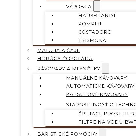
VÝROBCA
HAUSBRANDT
POMPEII
COSTADORO
TRISMOKA
MATCHA A ČAJE
HORÚCA ČOKOLÁDA
KÁVOVARY A MLYNČEKY
MANUÁLNE KÁVOVARY
AUTOMATICKÉ KÁVOVARY
KAPSULOVÉ KÁVOVARY
STAROSTLIVOSŤ O TECHN
ČISTIACE PROSTRIED
FILTRE NA VODU BW
BARISTICKÉ POMÔCKY