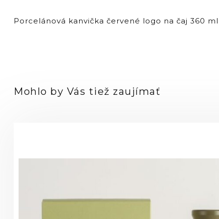
ml
-
Porcelánová kanvička červené logo na čaj 360 ml
červené
logo
Mohlo by Vás tiež zaujímať