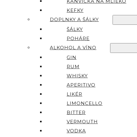
KANVIČKA NA MLIEKO
KEFKY
DOPLNKY A ŠÁLKY
ŠÁLKY
POHÁRE
ALKOHOL A VÍNO
GIN
RUM
WHISKY
APERITIVO
LIKÉR
LIMONCELLO
BITTER
VERMOUTH
VODKA