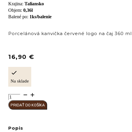
Krajina
:
Taliansko
Objem
:
0,36l
Balené po
:
1ks/balenie
Porcelánová kanvička červené logo na čaj 360 ml
16,90
€
Na sklade
množstvo
Hausbrandt
PRIDAŤ DO KOŠÍKA
Porcelánová
kanvička
na
čaj
Popis
360