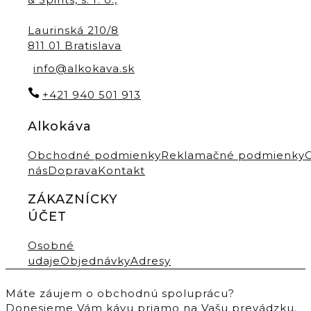
Laurinská 210/8
811 01 Bratislava
info@alkokava.sk
+421 940 501 913
Alkokáva
Obchodné podmienky
Reklamačné podmienky
nás
Doprava
Kontakt
ZÁKAZNÍCKY
ÚČET
Osobné
udaje
Objednávky
Adresy
Máte záujem o obchodnú spoluprácu?
Donesieme Vám kávu priamo na Vašu prevádzku.