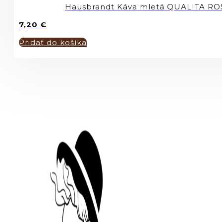
Hausbrandt Káva mletá QUALITA R
7,20
€
Pridať do košíka