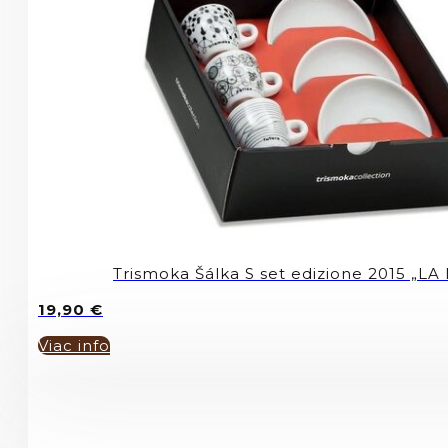
Trismoka Šálka S set edizione 2015 „L
19,90
€
Viac info