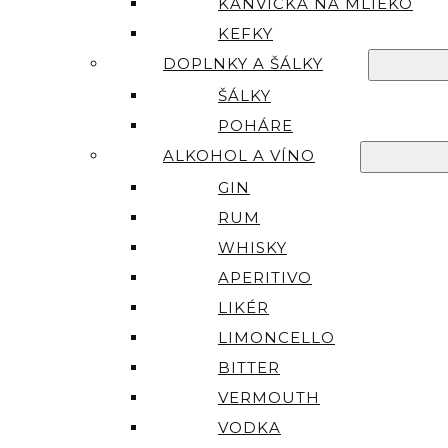
KANVIČKA NA MLIEKO
KEFKY
DOPLNKY A ŠÁLKY
ŠÁLKY
POHÁRE
ALKOHOL A VÍNO
GIN
RUM
WHISKY
APERITIVO
LIKÉR
LIMONCELLO
BITTER
VERMOUTH
VODKA