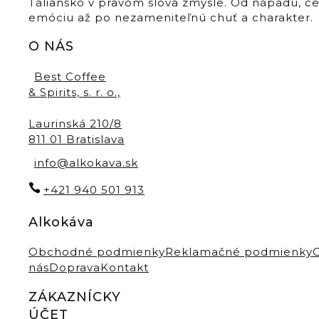
Taliansko v pravom slova zmysle. Od nápadu, c
emóciu až po nezameniteľnú chuť a charakter.
O NÁS
Best Coffee
& Spirits, s. r. o.,
Laurinská 210/8
811 01 Bratislava
info@alkokava.sk
+421 940 501 913
Alkokáva
Obchodné podmienky
Reklamačné podmienky
nás
Doprava
Kontakt
ZÁKAZNÍCKY
ÚČET