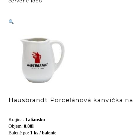
červené logo
Hausbrandt Porcelánová kanvička na 
Krajina
:
Taliansko
Objem
:
0,08l
Balené po
:
1 ks / balenie