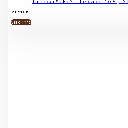
Trismoka Šálka S set edizione 2015 „L
19,90
€
Viac info