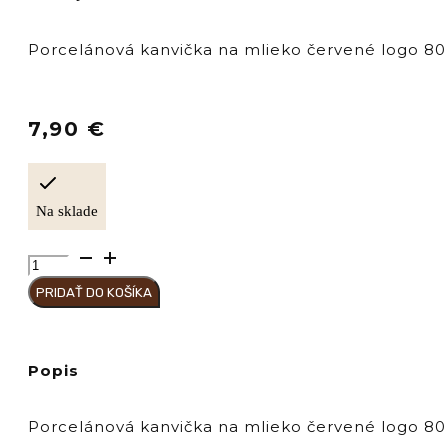
Porcelánová kanvička na mlieko červené logo 80 
7,90
€
Na sklade
množstvo
Hausbrandt
PRIDAŤ DO KOŠÍKA
Porcelánová
kanvička
na
mlieko
Popis
80
ml
-
Porcelánová kanvička na mlieko červené logo 80 
červené