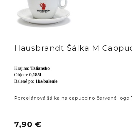
Hausbrandt Šálka M Cappuc
Krajina
:
Taliansko
Objem
:
0,185l
Balené po
:
1ks/balenie
Porcelánová šálka na capuccino červené logo 1
7,90
€