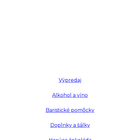
Výpredaj
Alkohol a víno
Baristické pomôcky
Doplnky a šálky