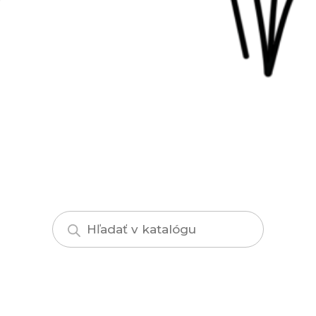
Products
search