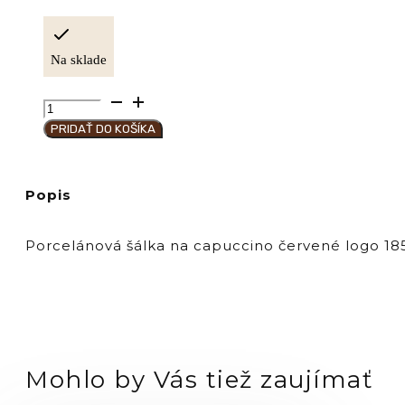
Na sklade
množstvo
Hausbrandt
PRIDAŤ DO KOŠÍKA
Šálka
M
Cappuccino
Popis
185
ml
-
Porcelánová šálka na capuccino červené logo 185 
červené
logo
Mohlo by Vás tiež zaujímať