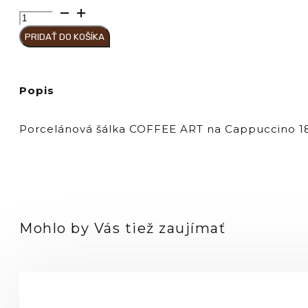
množstvo
Hausbrandt
PRIDAŤ DO KOŠÍKA
Šálka
M
COFFEE
ART
Popis
na
Cappuccino
180
Porcelánová šálka COFFEE ART na Cappuccino 180
ml
-
nové
logo
Mohlo by Vás tiež zaujímať