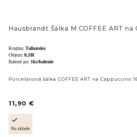
Hausbrandt Šálka M COFFEE ART na C
Krajina
:
Taliansko
Objem
:
0,18l
Balené po
:
1ks/balenie
Porcelánová šálka COFFEE ART na Cappuccino 180
11,90
€
Na sklade