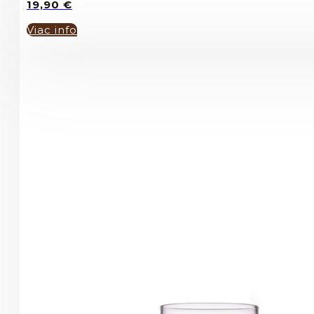
19,90
€
Viac info