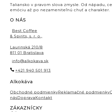
Taliansko v pravom slova zmysle. Od nápadu, c
emóciu až po nezameniteľnú chuť a charakter.
O NÁS
Best Coffee
& Spirits, s. r. o.,
Laurinská 210/8
811 01 Bratislava
info@alkokava.sk
+421 940 501 913
Alkokáva
Obchodné podmienky
Reklamačné podmienky
nás
Doprava
Kontakt
ZÁKAZNÍCKY