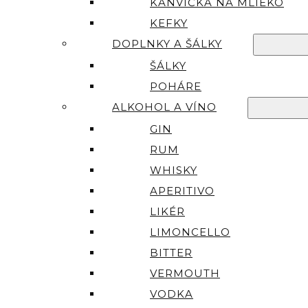
KANVIČKA NA MLIEKO
KEFKY
DOPLNKY A ŠÁLKY
ŠÁLKY
POHÁRE
ALKOHOL A VÍNO
GIN
RUM
WHISKY
APERITIVO
LIKÉR
LIMONCELLO
BITTER
VERMOUTH
VODKA