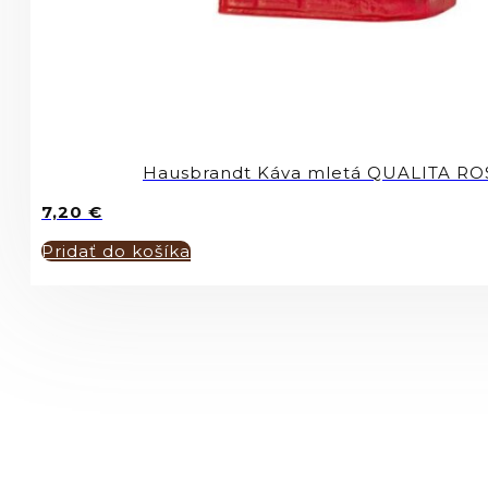
Hausbrandt Káva mletá QUALITA R
7,20
€
Pridať do košíka