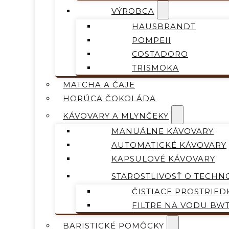
VÝROBCA
HAUSBRANDT
POMPEII
COSTADORO
TRISMOKA
MATCHA A ČAJE
HORÚCA ČOKOLÁDA
KÁVOVARY A MLYNČEKY
MANUÁLNE KÁVOVARY
AUTOMATICKÉ KÁVOVARY
KAPSULOVÉ KÁVOVARY
STAROSTLIVOSŤ O TECHN
ČISTIACE PROSTRIED
FILTRE NA VODU BW
BARISTICKÉ POMÔCKY