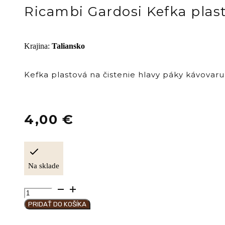
Ricambi Gardosi Kefka plas
Krajina
:
Taliansko
Kefka plastová na čistenie hlavy páky kávovaru
4,00
€
Na sklade
množstvo
Ricambi
PRIDAŤ DO KOŠÍKA
Gardosi
Kefka