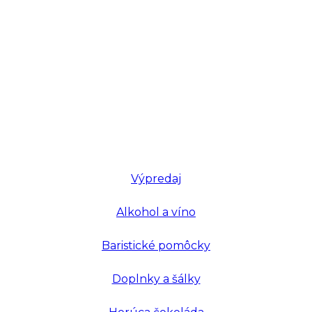
Výpredaj
Alkohol a víno
Baristické pomôcky
Doplnky a šálky