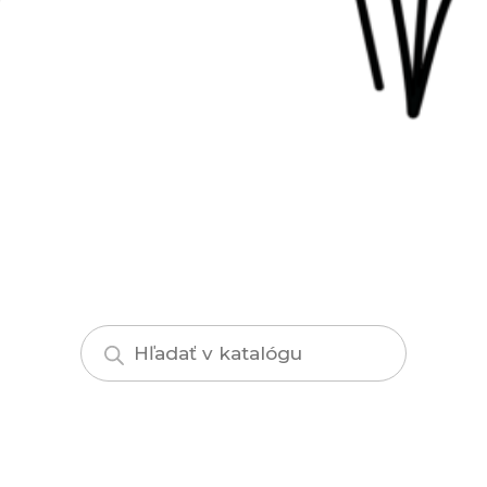
Products
search