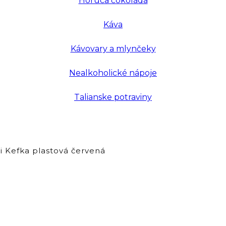
Horúca čokoláda
Káva
Kávovary a mlynčeky
Nealkoholické nápoje
Talianske potraviny
i Kefka plastová červená