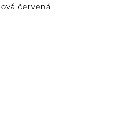
tová červená
.