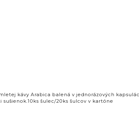
tej kávy Arabica balená v jednorázových kapsulách.
 sušienok.10ks šulec/20ks šulcov v kartóne