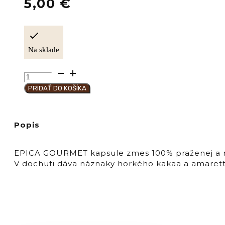
5,00
€
Na sklade
množstvo
Hausbrandt
PRIDAŤ DO KOŠÍKA
Káva
kapsule
"GOURMET"
Popis
EPICA
EPICA GOURMET kapsule zmes 100% praženej a mle
V dochuti dáva náznaky horkého kakaa a amaretti