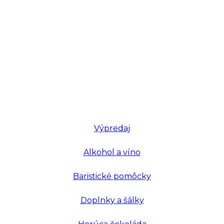
Výpredaj
Alkohol a víno
Baristické pomôcky
Doplnky a šálky