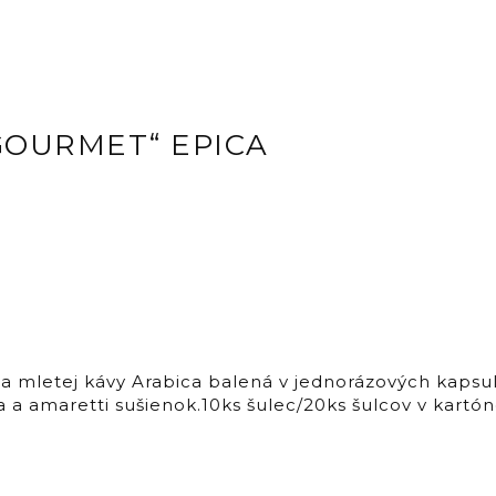
„GOURMET“ EPICA
mletej kávy Arabica balená v jednorázových kapsulá
 a amaretti sušienok.10ks šulec/20ks šulcov v kartó