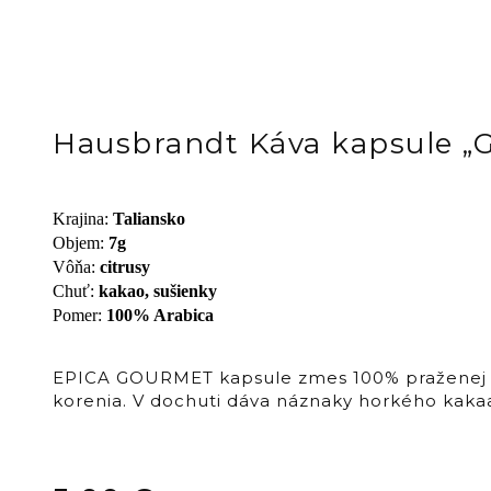
Hausbrandt Káva kapsule 
Krajina
:
Taliansko
Objem
:
7g
Vôňa
:
citrusy
Chuť
:
kakao, sušienky
Pomer
:
100% Arabica
EPICA GOURMET kapsule zmes 100% praženej a 
korenia. V dochuti dáva náznaky horkého kakaa