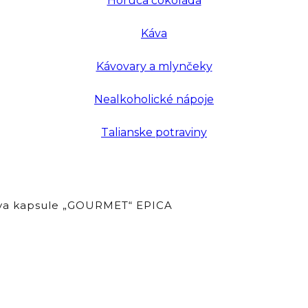
Horúca čokoláda
Káva
Kávovary a mlynčeky
Nealkoholické nápoje
Talianske potraviny
va kapsule „GOURMET“ EPICA