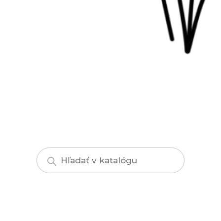
Products
search