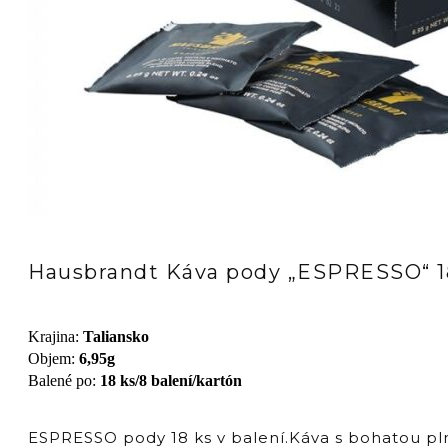
Hausbrandt Káva pody „ESPRESSO“ 1
Krajina
:
Taliansko
Objem
:
6,95g
Balené po
:
18 ks/8 balení/kartón
ESPRESSO pody 18 ks v balení.Káva s bohatou pl