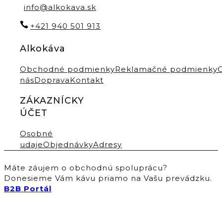
info@alkokava.sk
+421 940 501 913
Alkokáva
Obchodné podmienky
Reklamačné podmienky
nás
Doprava
Kontakt
ZÁKAZNÍCKY
ÚČET
Osobné
udaje
Objednávky
Adresy
Máte záujem o obchodnú spoluprácu?
Donesieme Vám kávu priamo na Vašu prevádzku.
B2B Portál