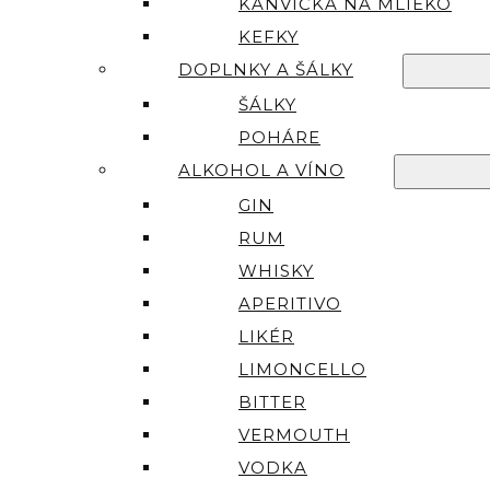
KANVIČKA NA MLIEKO
KEFKY
DOPLNKY A ŠÁLKY
ŠÁLKY
POHÁRE
ALKOHOL A VÍNO
GIN
RUM
WHISKY
APERITIVO
LIKÉR
LIMONCELLO
BITTER
VERMOUTH
VODKA