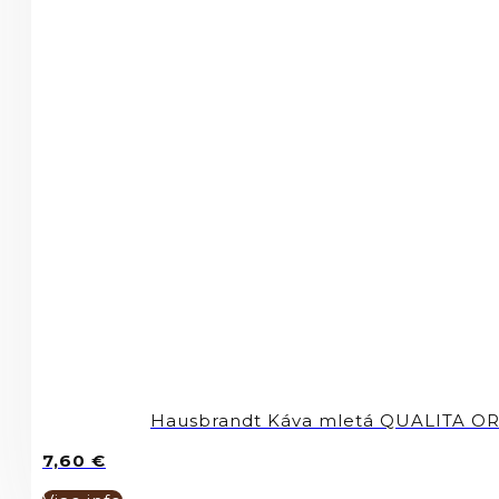
Hausbrandt Káva mletá QUALITA O
7,60
€