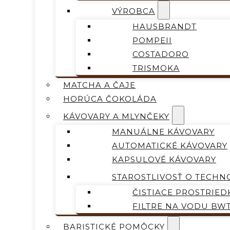
VÝROBCA
HAUSBRANDT
POMPEII
COSTADORO
TRISMOKA
MATCHA A ČAJE
HORÚCA ČOKOLÁDA
KÁVOVARY A MLYNČEKY
MANUÁLNE KÁVOVARY
AUTOMATICKÉ KÁVOVARY
KAPSULOVÉ KÁVOVARY
STAROSTLIVOSŤ O TECHN
ČISTIACE PROSTRIED
FILTRE NA VODU BW
BARISTICKÉ POMÔCKY