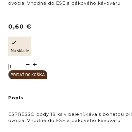
ovocia. Vhodné do ESE a pákového kávovaru.
0,60
€
Na sklade
množstvo
Hausbrandt
PRIDAŤ DO KOŠÍKA
Káva
pody
"ESPRESSO"
18/8
Popis
ESPRESSO pody 18 ks v balení.Káva s bohatou pl
ovocia. Vhodné do ESE a pákového kávovaru.