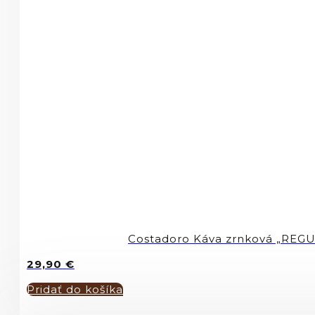
Costadoro Káva zrnková „REG
29,90
€
Pridať do košíka