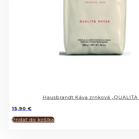
Hausbrandt Káva zrnková „QUALITA
15,90
€
Pridať do košíka