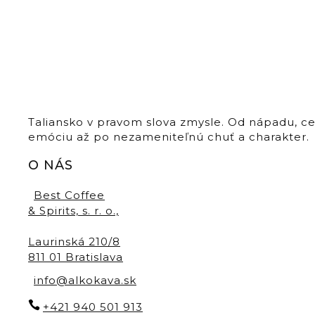
Taliansko v pravom slova zmysle. Od nápadu, c
emóciu až po nezameniteľnú chuť a charakter.
O NÁS
Best Coffee
& Spirits, s. r. o.,
Laurinská 210/8
811 01 Bratislava
info@alkokava.sk
+421 940 501 913