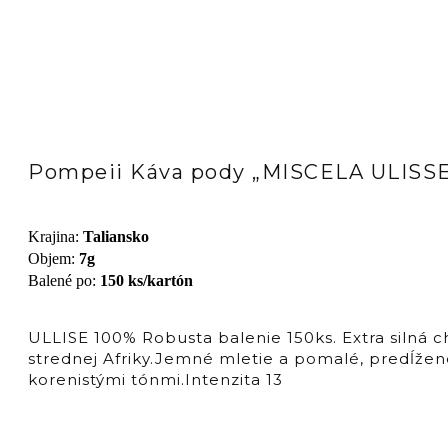
Pompeii Káva pody „MISCELA ULISSE 
Krajina
:
Taliansko
Objem
:
7g
Balené po
:
150 ks/kartón
ULLISE 100% Robusta balenie 150ks. Extra silná 
strednej Afriky.Jemné mletie a pomalé, predĺžen
korenistými tónmi.Intenzita 13