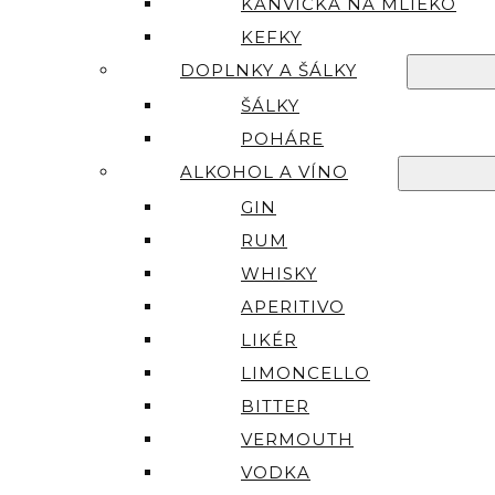
KANVIČKA NA MLIEKO
KEFKY
DOPLNKY A ŠÁLKY
ŠÁLKY
POHÁRE
ALKOHOL A VÍNO
GIN
RUM
WHISKY
APERITIVO
LIKÉR
LIMONCELLO
BITTER
VERMOUTH
VODKA