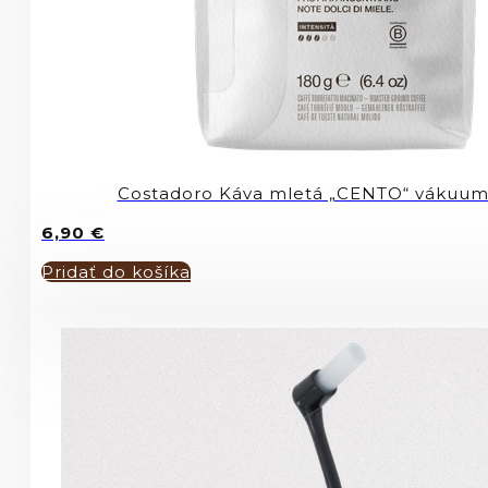
Costadoro Káva mletá „CENTO“ vákuum
6,90
€
Pridať do košíka