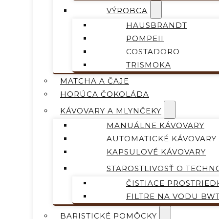
VÝROBCA
HAUSBRANDT
POMPEII
COSTADORO
TRISMOKA
MATCHA A ČAJE
HORÚCA ČOKOLÁDA
KÁVOVARY A MLYNČEKY
MANUÁLNE KÁVOVARY
AUTOMATICKÉ KÁVOVARY
KAPSULOVÉ KÁVOVARY
STAROSTLIVOSŤ O TECHN
ČISTIACE PROSTRIED
FILTRE NA VODU BW
BARISTICKÉ POMÔCKY