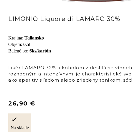
LIMONIO Liquore di LAMARO 30%
Krajina
:
Taliansko
Objem
:
0,5l
Balené po
:
6ks/kartón
Likér LAMARO 32% alkoholom z destilácie vínneho
rozhodným a intenzívnym, je charakteristické s
ako aperitív s ľadom alebo zriedený tonikom, só
26,90
€
Na sklade