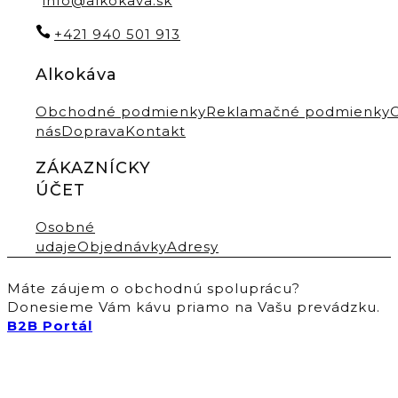
info@alkokava.sk
+421 940 501 913
Alkokáva
Obchodné podmienky
Reklamačné podmienky
nás
Doprava
Kontakt
ZÁKAZNÍCKY
ÚČET
Osobné
udaje
Objednávky
Adresy
Máte záujem o obchodnú spoluprácu?
Donesieme Vám kávu priamo na Vašu prevádzku.
B2B Portál