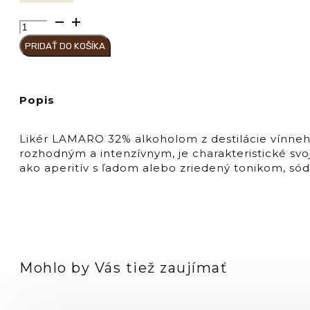
množstvo
LIMONIO
PRIDAŤ DO KOŠÍKA
Liquore
di
LAMARO
30%
Popis
Likér LAMARO 32% alkoholom z destilácie vínneho
rozhodným a intenzívnym, je charakteristické s
ako aperitív s ľadom alebo zriedený tonikom, só
Mohlo by Vás tiež zaujímať