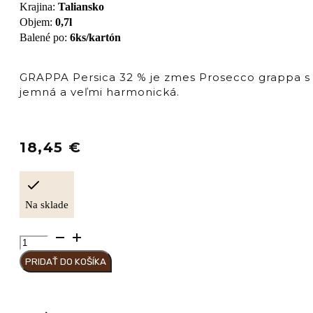
Krajina
:
Taliansko
Objem
:
0,7l
Balené po
:
6ks/kartón
GRAPPA Persica 32 % je zmes Prosecco grappa s p
jemná a veľmi harmonická.
18,45
€
Na sklade
množstvo
Negroni
PRIDAŤ DO KOŠÍKA
GRAPPA
PERSICA
e
pesca