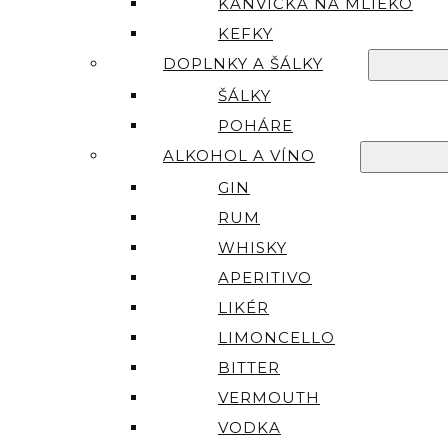
KANVIČKA NA MLIEKO
KEFKY
DOPLNKY A ŠÁLKY
ŠÁLKY
POHÁRE
ALKOHOL A VÍNO
GIN
RUM
WHISKY
APERITIVO
LIKÉR
LIMONCELLO
BITTER
VERMOUTH
VODKA