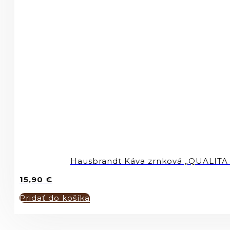
Hausbrandt Káva zrnková „QUALITA
15,90
€
Pridať do košíka