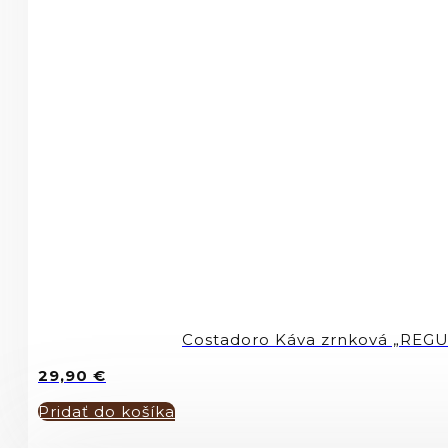
Costadoro Káva zrnková „REG
29,90
€
Pridať do košíka