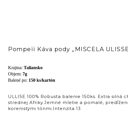
Pompeii Káva pody „MISCELA ULISSE 
Krajina
:
Taliansko
Objem
:
7g
Balené po
:
150 ks/kartón
ULLISE 100% Robusta balenie 150ks. Extra silná 
strednej Afriky.Jemné mletie a pomalé, predĺžen
korenistými tónmi.Intenzita 13