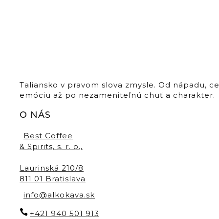
Taliansko v pravom slova zmysle. Od nápadu, c
emóciu až po nezameniteľnú chuť a charakter.
O NÁS
Best Coffee
& Spirits, s. r. o.,
Laurinská 210/8
811 01 Bratislava
info@alkokava.sk
+421 940 501 913