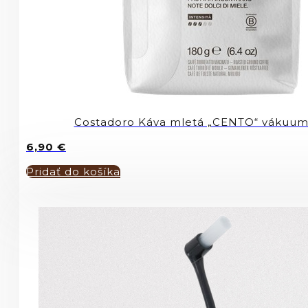
Costadoro Káva mletá „CENTO“ vákuum
6,90
€
Pridať do košíka