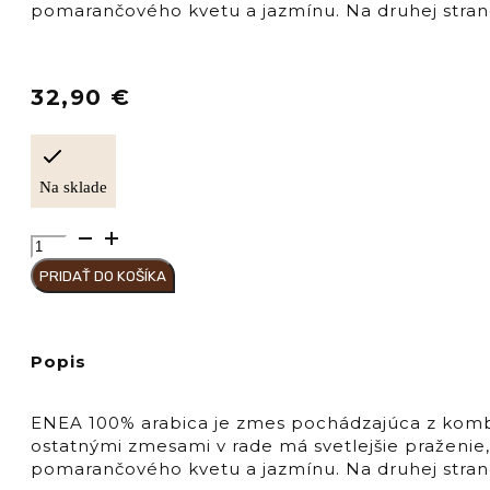
pomarančového kvetu a jazmínu. Na druhej strane
32,90
€
Na sklade
množstvo
Pompeii
PRIDAŤ DO KOŠÍKA
Káva
zrnková
"MISCELA
ENEA
Popis
arabica"
ENEA 100% arabica je zmes pochádzajúca z kombin
ostatnými zmesami v rade má svetlejšie praženie
pomarančového kvetu a jazmínu. Na druhej strane