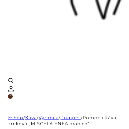
0
Eshop
/
Káva
/
Výrobca
/
Pompeii
/
Pompeii Káva
zrnková „MISCELA ENEA arabica“