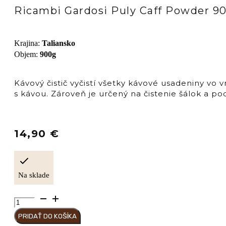
Ricambi Gardosi Puly Caff Powder 9
Krajina
:
Taliansko
Objem
:
900g
Kávový čistič vyčistí všetky kávové usadeniny vo 
s kávou. Zároveň je určený na čistenie šálok a p
14,90
€
Na sklade
množstvo
Ricambi
PRIDAŤ DO KOŠÍKA
Gardosi