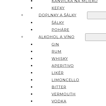
KANVIČKA NA MLIEKO
KEFKY
DOPLNKY A ŠÁLKY
ŠÁLKY
POHÁRE
ALKOHOL A VÍNO
GIN
RUM
WHISKY
APERITIVO
LIKÉR
LIMONCELLO
BITTER
VERMOUTH
VODKA