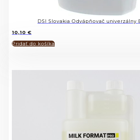
DSI Slovakia Odvápňovač univerzálny B
10,10
€
Pridať do košíka