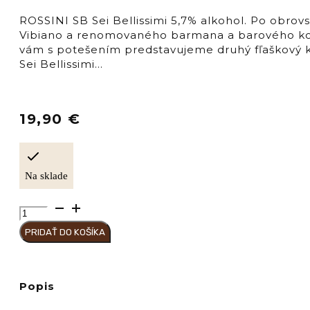
ROSSINI SB Sei Bellissimi 5,7% alkohol. Po obrovs
Vibiano a renomovaného barmana a barového kon
vám s potešením predstavujeme druhý fľaškový ko
Sei Bellissimi…
19,90
€
Na sklade
množstvo
Sei
PRIDAŤ DO KOŠÍKA
Bellissimi
ROSSINI
5,7%
Popis