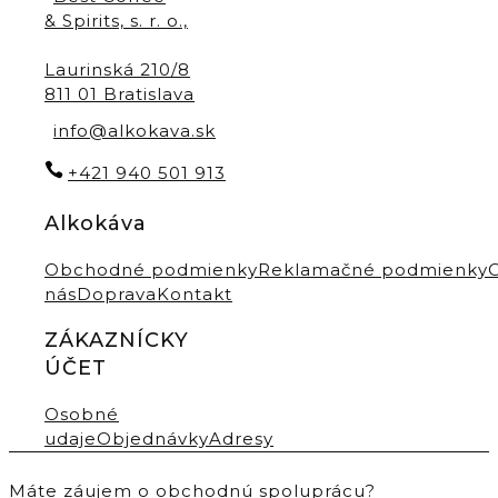
& Spirits, s. r. o.,
Laurinská 210/8
811 01 Bratislava
info@alkokava.sk
+421 940 501 913
Alkokáva
Obchodné podmienky
Reklamačné podmienky
nás
Doprava
Kontakt
ZÁKAZNÍCKY
ÚČET
Osobné
udaje
Objednávky
Adresy
Máte záujem o obchodnú spoluprácu?