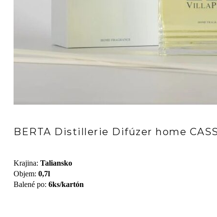
BERTA Distillerie Difúzer home CAS
Krajina
:
Taliansko
Objem
:
0,7l
Balené po
:
6ks/kartón