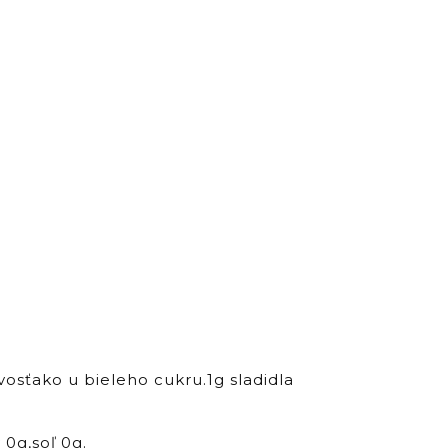
osťako u bieleho cukru.1g sladidla
 0g,soľ 0g.