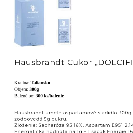
Hausbrandt Cukor „DOLCIF
Krajina
:
Taliansko
Objem
:
300g
Balené po
:
300 ks/balenie
Hausbrandt umelé aspartamové sladidlo 300g.Um
zodpovedá 5g cukru.
Zloženie: Sacharóza 93,16%, Aspartam E951 2,1
Energetická hodnota na 1g – 1 sáčok:Energie 16,