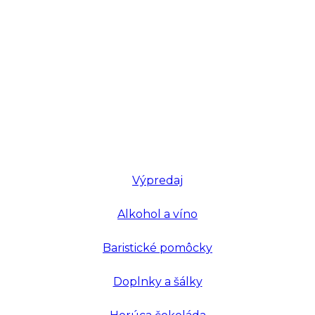
Výpredaj
Alkohol a víno
Baristické pomôcky
Doplnky a šálky