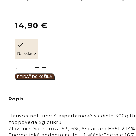
14,90
€
Na sklade
množstvo
Hausbrandt
PRIDAŤ DO KOŠÍKA
Cukor
"DOLCIFICANTE
LIGHT"
Popis
aspartame
Hausbrandt umelé aspartamové sladidlo 300g.Umel
zodpovedá 5g cukru.
Zloženie: Sacharóza 93,16%, Aspartam E951 2,14%
Energetická hodnota na 1g – 1 sáčok:Energie 16,7 