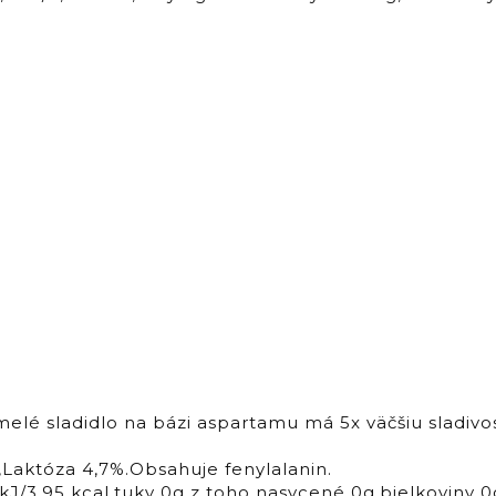
é sladidlo na bázi aspartamu má 5x väčšiu sladivosť
,Laktóza 4,7%.Obsahuje fenylalanin.
kJ/3,95 kcal,tuky 0g z toho nasycené 0g,bielkoviny 0g