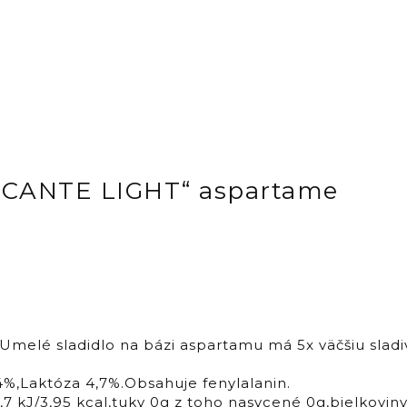
ICANTE LIGHT“ aspartame
elé sladidlo na bázi aspartamu má 5x väčšiu sladiv
4%,Laktóza 4,7%.Obsahuje fenylalanin.
7 kJ/3,95 kcal,tuky 0g z toho nasycené 0g,bielkoviny