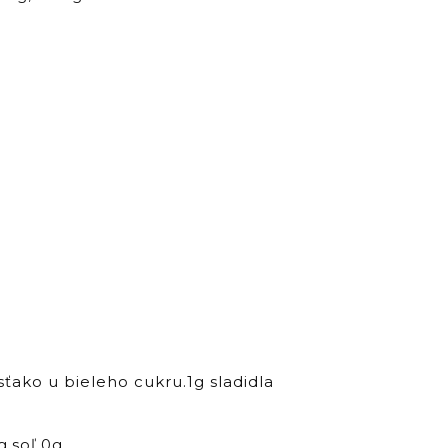
ako u bieleho cukru.1g sladidla
,soľ 0g.