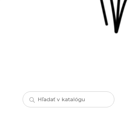
Products
search