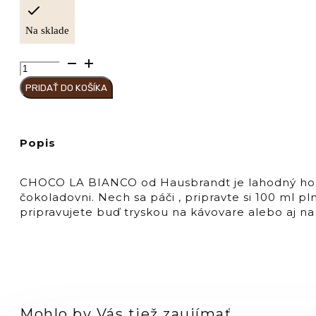
Na sklade
množstvo
Hausbrandt
PRIDAŤ DO KOŠÍKA
CHOCO
LA
Bags
BIANCO
Popis
1
ks
/
CHOCO LA BIANCO od Hausbrandt je lahodný horú
50ks
čokoladovni. Nech sa páči , pripravte si 100 ml 
pripravujete buď tryskou na kávovare alebo aj na 
Mohlo by Vás tiež zaujímať