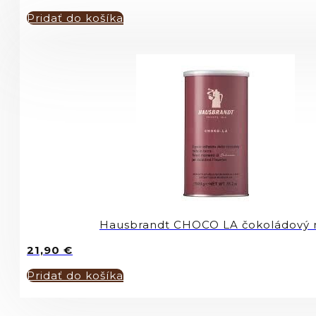
Pridať do košíka
Hausbrandt CHOCO LA čokoládový n
21,90
€
Pridať do košíka