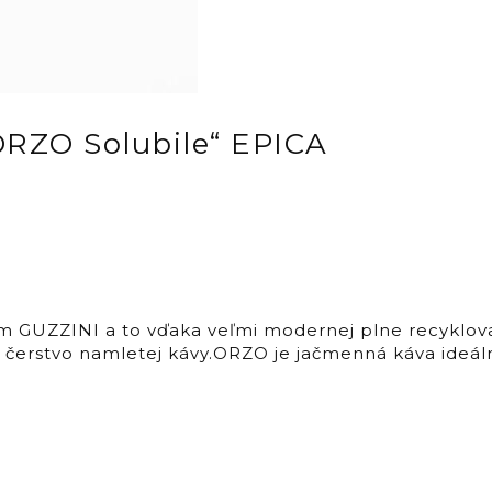
ORZO Solubile“ EPICA
 GUZZINI a to vďaka veľmi modernej plne recyklova
čerstvo namletej kávy.ORZO je jačmenná káva ideáln