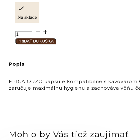
Na sklade
množstvo
Hausbrandt
PRIDAŤ DO KOŠÍKA
Káva
kapsule
"ORZO
Popis
Solubile"
EPICA
EPICA ORZO kapsule kompatibilné s kávovarom GU
zaručuje maximálnu hygienu a zachováva vôňu če
Mohlo by Vás tiež zaujímať