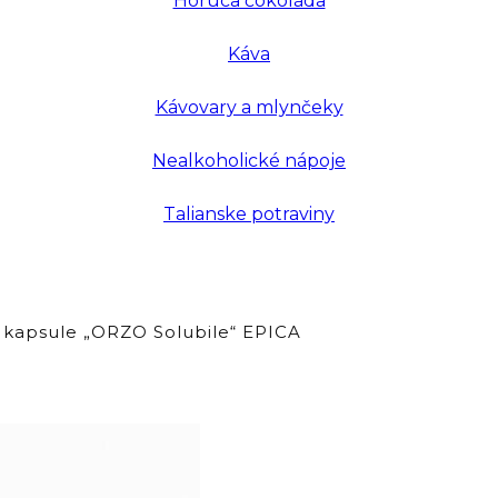
Horúca čokoláda
Káva
Kávovary a mlynčeky
Nealkoholické nápoje
Talianske potraviny
 kapsule „ORZO Solubile“ EPICA