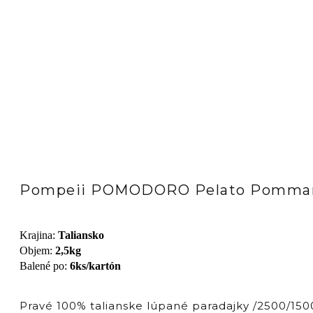
Pompeii POMODORO Pelato Pommaro
Krajina
:
Taliansko
Objem
:
2,5kg
Balené po
:
6ks/kartón
Pravé 100% talianske lúpané paradajky /2500/150