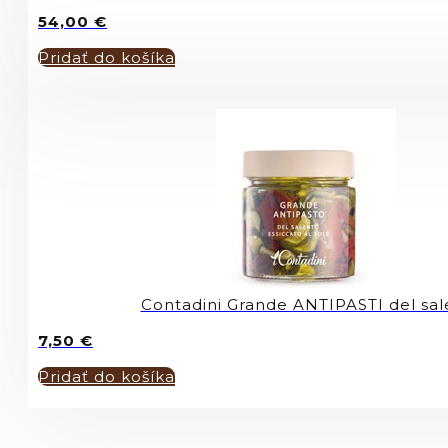
54,00
€
Pridať do košíka
Contadini Grande ANTIPASTI del sa
7,50
€
Pridať do košíka