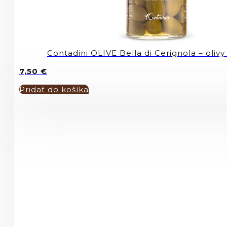
Contadini OLIVE Bella di Cerignola – oliv
7,50
€
Pridať do košíka