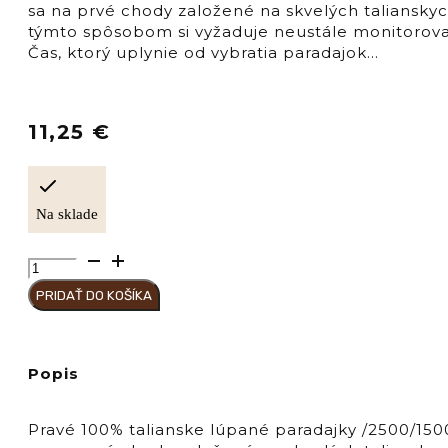
sa na prvé chody založené na skvelých talianskyc
týmto spôsobom si vyžaduje neustále monitorovani
Čas, ktorý uplynie od vybratia paradajok…
11,25
€
Na sklade
množstvo
Pompeii
PRIDAŤ DO KOŠÍKA
POMODORO
Pelato
Pommarola
2500/1500
Popis
Pravé 100% talianske lúpané paradajky /2500/150