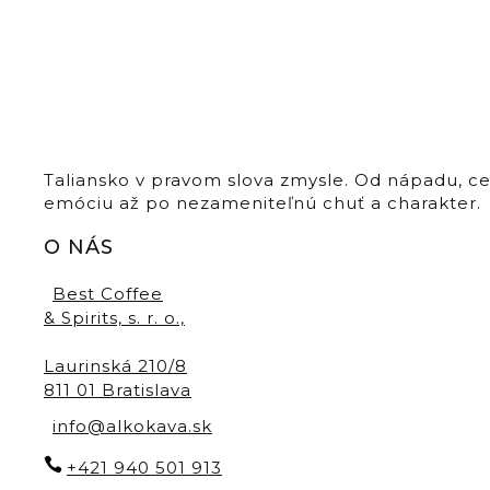
Taliansko v pravom slova zmysle. Od nápadu, c
emóciu až po nezameniteľnú chuť a charakter.
O NÁS
Best Coffee
& Spirits, s. r. o.,
Laurinská 210/8
811 01 Bratislava
info@alkokava.sk
+421 940 501 913