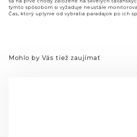
sa na prvé chody založené na skvelých talianskyc
týmto spôsobom si vyžaduje neustále monitorovani
Čas, ktorý uplynie od vybratia paradajok po ich s
Mohlo by Vás tiež zaujímať