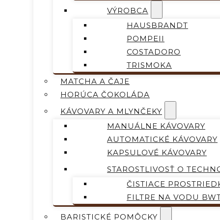
VÝROBCA
HAUSBRANDT
POMPEII
COSTADORO
TRISMOKA
MATCHA A ČAJE
HORÚCA ČOKOLÁDA
KÁVOVARY A MLYNČEKY
MANUÁLNE KÁVOVARY
AUTOMATICKÉ KÁVOVARY
KAPSULOVÉ KÁVOVARY
STAROSTLIVOSŤ O TECHN
ČISTIACE PROSTRIED
FILTRE NA VODU BW
BARISTICKÉ POMÔCKY