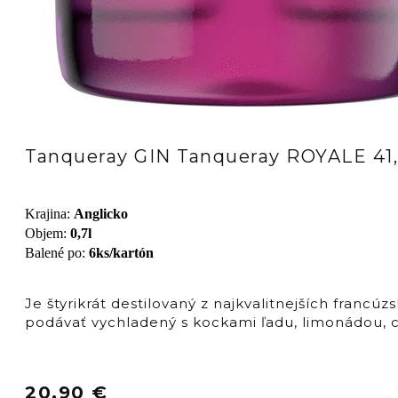
Tanqueray GIN Tanqueray ROYALE 41
Krajina
:
Anglicko
Objem
:
0,7l
Balené po
:
6ks/kartón
Je štyrikrát destilovaný z najkvalitnejších francú
podávať vychladený s kockami ľadu, limonádou, c
20,90
€