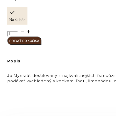
Na sklade
množstvo
Tanqueray
PRIDAŤ DO KOŠÍKA
GIN
Tanqueray
ROYALE
41,3%
Popis
Je štyrikrát destilovaný z najkvalitnejších francú
podávať vychladený s kockami ľadu, limonádou, c