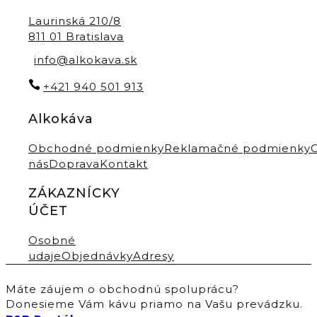
Laurinská 210/8
811 01 Bratislava
info@alkokava.sk
+421 940 501 913
Alkokáva
Obchodné podmienky
Reklamačné podmienky
nás
Doprava
Kontakt
ZÁKAZNÍCKY
ÚČET
Osobné
udaje
Objednávky
Adresy
Máte záujem o obchodnú spoluprácu?
Donesieme Vám kávu priamo na Vašu prevádzku.