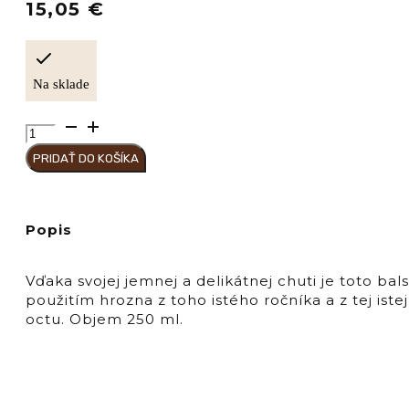
15,05
€
Na sklade
množstvo
MIDOLINI
PRIDAŤ DO KOŠÍKA
Balsamico
Aceto
Millesimato
Popis
Vďaka svojej jemnej a delikátnej chuti je toto b
použitím hrozna z toho istého ročníka a z tej is
octu. Objem 250 ml.