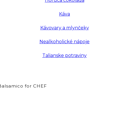
Horúca čokoláda
Káva
Kávovary a mlynčeky
Nealkoholické nápoje
Talianske potraviny
alsamico for CHEF