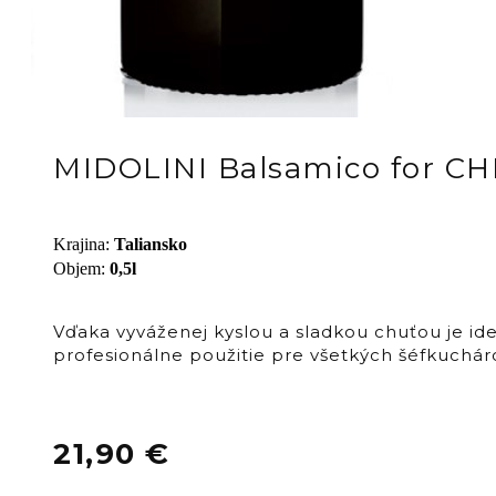
MIDOLINI Balsamico for C
Krajina
:
Taliansko
Objem
:
0,5l
Vďaka vyváženej kyslou a sladkou chuťou je id
profesionálne použitie pre všetkých šéfkuchár
21,90
€