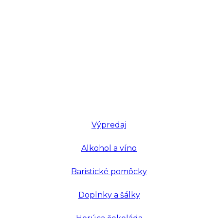
Výpredaj
Alkohol a víno
Baristické pomôcky
Doplnky a šálky