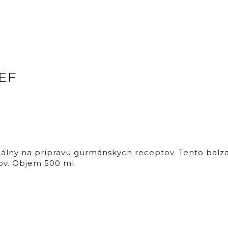
HEF
eálny na prípravu gurmánskych receptov. Tento balza
ov. Objem 500 ml.