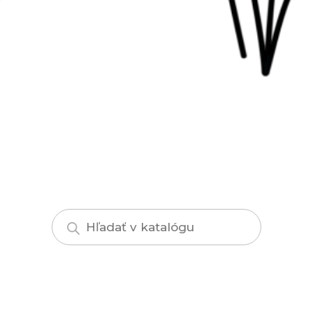
Products
search